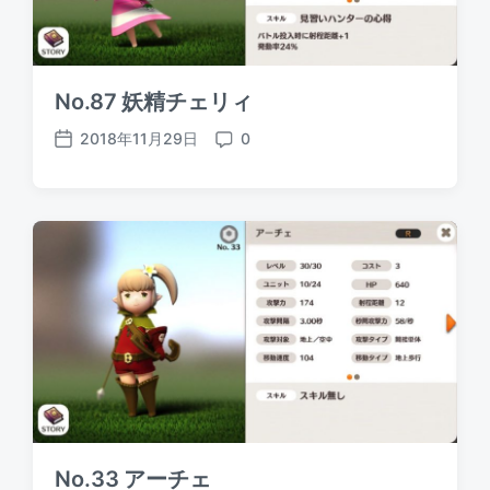
No.87 妖精チェリィ
2018年11月29日
0
P
C
o
o
s
m
t
m
d
e
a
n
t
t
e
s
No.33 アーチェ