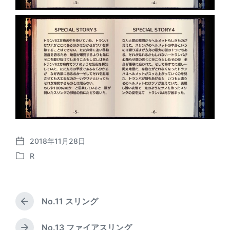
2018年11月28日
P
R
o
P
s
o
t
s
d
t
a
No.11 スリング
e
P
t
d
r
e
i
e
No.13 ファイアスリング