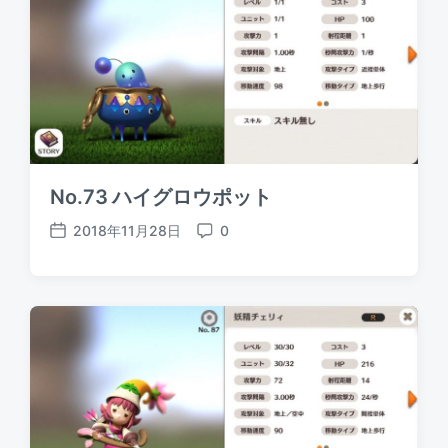
a
n
t
t
e
s
No.73 ハイグロウポット
2018年11月28日
0
P
C
o
o
s
m
t
m
d
e
a
n
t
t
e
s