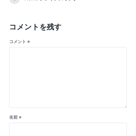
N
v
n
e
i
x
o
t
u
p
コメントを残す
s
o
p
s
o
コメント
※
t
s
:
t
:
名前
※