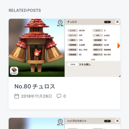
RELATED POSTS
No.80 チュロス
2018年11月28日
0
P
C
o
o
s
m
t
m
d
e