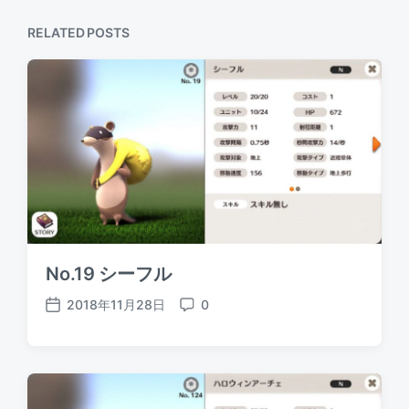
RELATED POSTS
No.19 シーフル
2018年11月28日
0
P
C
o
o
s
m
t
m
d
e