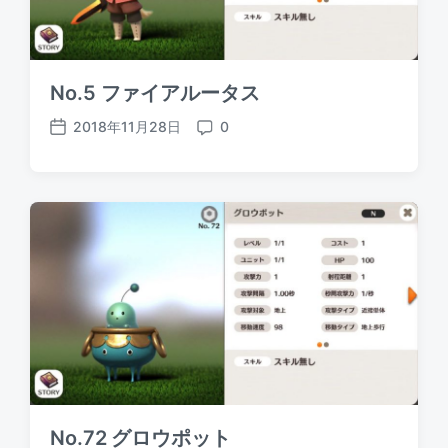
No.5 ファイアルータス
2018年11月28日
0
P
C
o
o
s
m
t
m
d
e
a
n
t
t
e
s
No.72 グロウポット