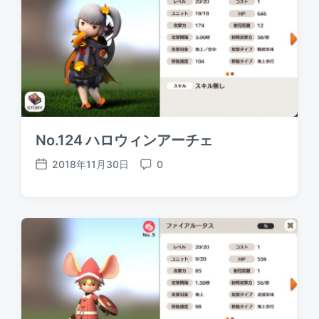
a
n
t
t
e
s
No.124 ハロウィンアーチェ
2018年11月30日
0
P
C
o
o
s
m
t
m
d
e
a
n
t
t
e
s