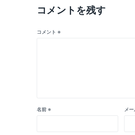
o
コメントを残す
u
s
p
o
s
コメント
※
t
:
名前
※
メー