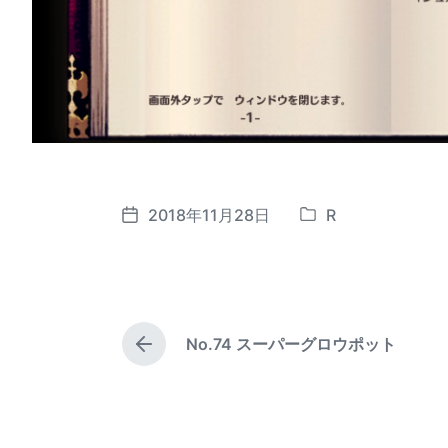
2018年11月28日
R
P
P
o
o
s
s
t
t
e
d
No.74 スーパーグロウポット
d
a
P
i
t
r
e
n
e
v
i