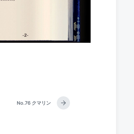
No.76 クマリン
N
e
x
t
p