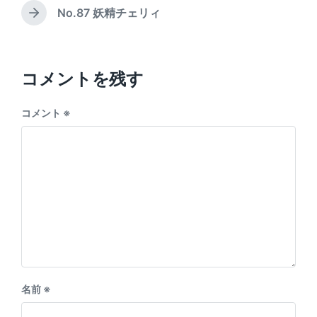
e
i
e
No.87 妖精チェリィ
N
v
n
e
i
x
o
t
u
p
コメントを残す
s
o
p
s
o
コメント
※
t
s
:
t
:
名前
※