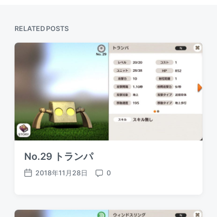
RELATED POSTS
No.29 トランパ
2018年11月28日
0
P
C
o
o
s
m
t
m