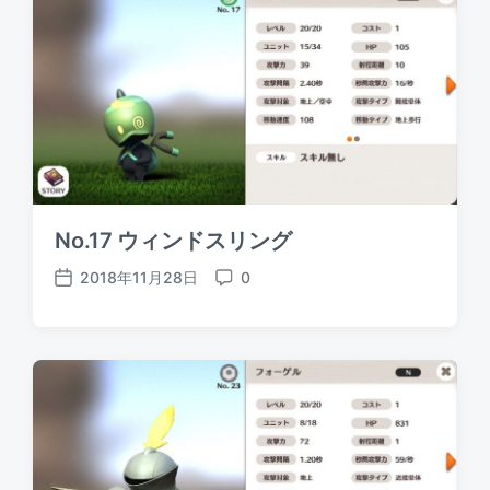
d
e
a
n
t
t
e
s
No.17 ウィンドスリング
2018年11月28日
0
P
C
o
o
s
m
t
m
d
e
a
n
t
t
e
s