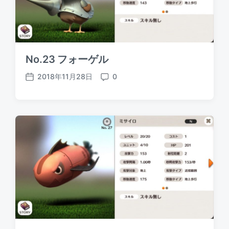
No.23 フォーゲル
2018年11月28日
0
P
C
o
o
s
m
t
m
d
e
a
n
t
t
e
s