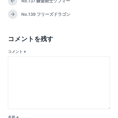
a
No.137 錬金術士ソフィー
e
P
t
d
r
e
i
e
No.139 フリーズドラゴン
N
v
n
e
i
x
o
t
u
p
コメントを残す
s
o
p
s
o
コメント
※
t
s
:
t
:
名前
※