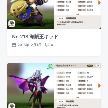
No.218 海賊王キッド
2018年12月1日
0
P
C
o
o
s
m
t
m
d
e
a
n
t
t
e
s