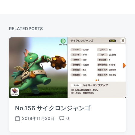
RELATED POSTS
No.156 サイクロンジャンゴ
2018年11月30日
0
P
C
o
o
s
m