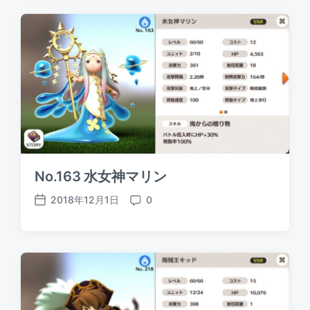
t
m
d
e
a
n
t
t
e
s
No.163 水女神マリン
2018年12月1日
0
P
C
o
o
s
m
t
m
d
e
a
n
t
t
e
s