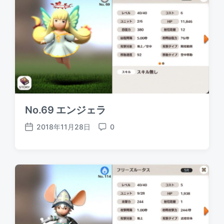
d
e
a
n
t
t
e
s
No.69 エンジェラ
2018年11月28日
0
P
C
o
o
s
m
t
m
d
e
a
n
t
t
e
s