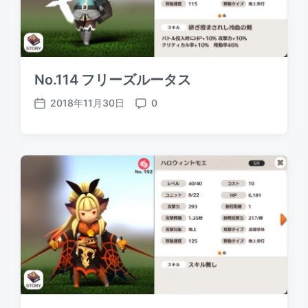
No.114 フリーズルータス
2018年11月30日
0
P
C
o
o
s
m
t
m
d
e
a
n
t
t
e
s