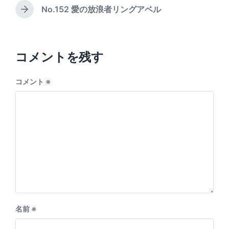
e
i
e
No.152 愛の放浪者リングアベル
N
v
n
e
i
x
o
t
u
p
コメントを残す
s
o
p
s
o
コメント
※
t
s
:
t
:
名前
※