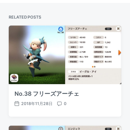
RELATED POSTS
No.38 フリーズアーチェ
2018年11月28日
0
P
C
o
o
s
m
t
m