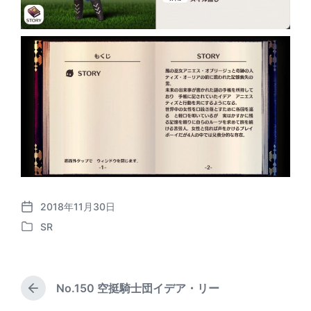
2018年11月30日
P
SR
o
P
s
o
t
s
d
t
a
No.150 空挺騎士団イデア・リー
e
P
t
d
r