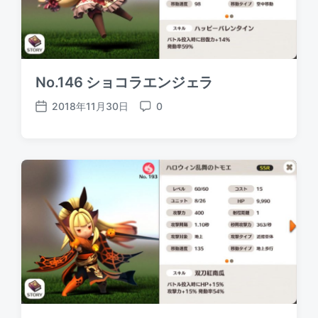
No.146 ショコラエンジェラ
2018年11月30日
0
P
C
o
o
s
m
t
m
d
e
a
n
t
t
e
s