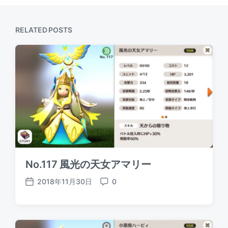
RELATED POSTS
No.117 風光の天女アマリー
2018年11月30日
0
P
C
o
o
s
m
t
m