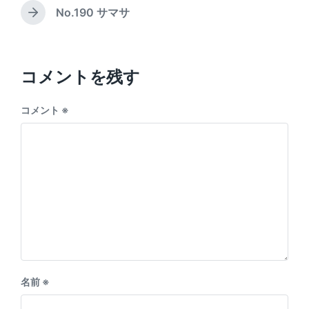
e
i
e
No.190 サマサ
N
v
n
e
i
x
o
t
u
p
コメントを残す
s
o
p
s
o
コメント
※
t
s
:
t
:
名前
※