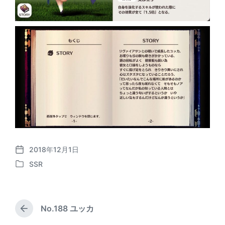
2018年12月1日
P
SSR
o
P
s
o
t
s
d
t
a
No.188 ユッカ
e
P
t
d
r