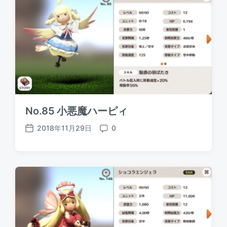
d
e
a
n
t
t
e
s
No.85 小悪魔ハーピィ
2018年11月29日
0
P
C
o
o
s
m
t
m
d
e
a
n
t
t
e
s