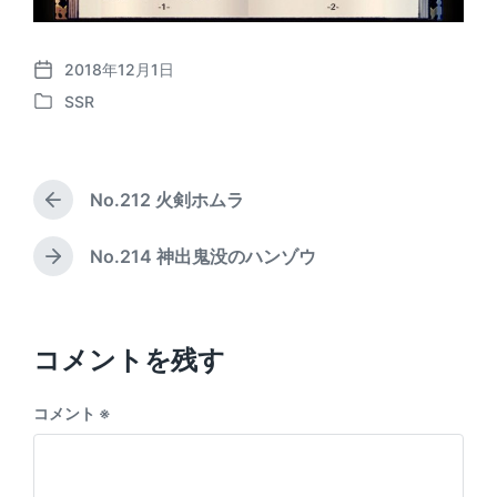
2018年12月1日
P
SSR
o
P
s
o
t
s
d
t
a
No.212 火剣ホムラ
e
P
t
d
r
e
i
e
No.214 神出鬼没のハンゾウ
N
v
n
e
i
x
o
t
u
p
コメントを残す
s
o
p
s
o
コメント
※
t
s
:
t
: