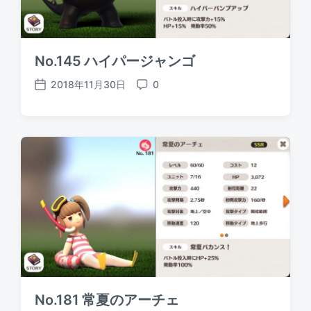
No.145 ハイパージャンゴ
2018年11月30日
0
P
C
o
o
s
m
t
m
d
e
a
n
t
t
e
s
No.181 常夏のアーチェ