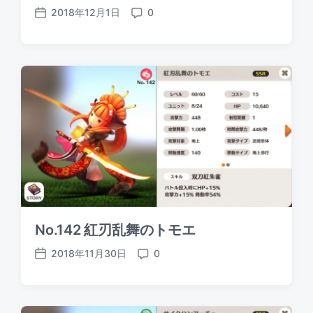
2018年12月1日
0
P
C
o
o
s
m
t
m
d
e
a
n
t
t
e
s
No.142 紅刃乱舞のトモエ
2018年11月30日
0
P
C
o
o
s
m
t
m