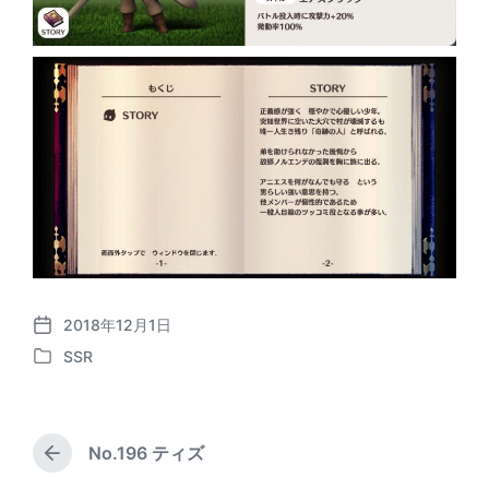
2018年12月1日
P
SSR
o
P
s
o
t
s
d
t
a
No.196 ティズ
e
P
t
d
r