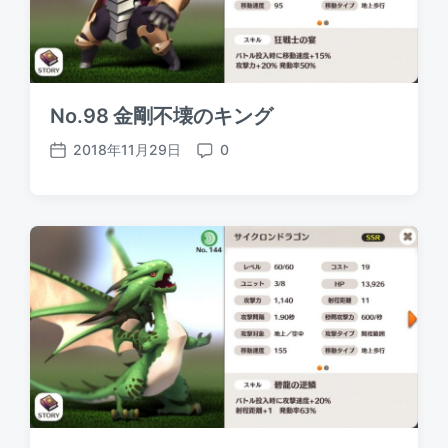
No.98 金剛不壊のキング
2018年11月29日
0
P
C
o
o
s
m
t
m
d
e
a
n
t
t
e
s