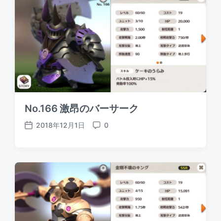
d
e
a
n
t
t
e
s
No.166 激昂のバーサーク
2018年12月1日
0
P
C
o
o
s
m
t
m
d
e
a
n
t
t
e
s