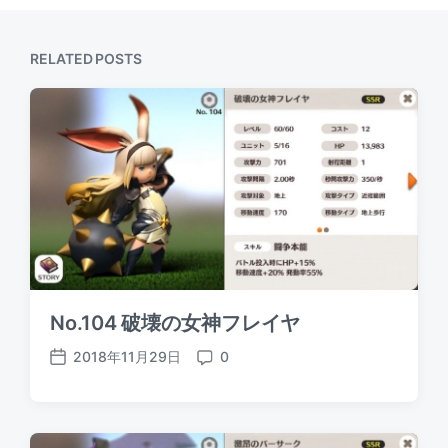
RELATED POSTS
No.104 破壊の女神フレイヤ
2018年11月29日
0
P
C
o
o
s
m
t
m