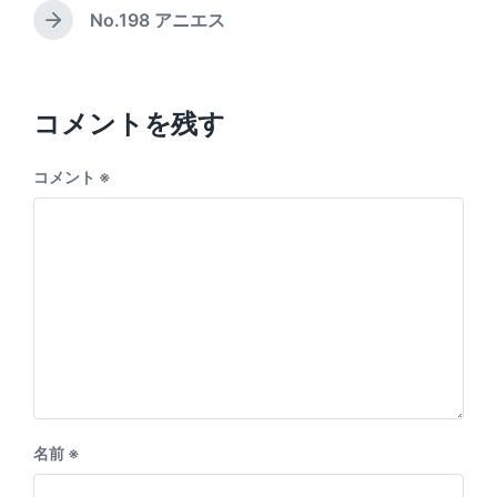
e
i
e
No.198 アニエス
N
v
n
e
i
x
o
t
u
p
コメントを残す
s
o
p
s
o
コメント
※
t
s
:
t
:
名前
※